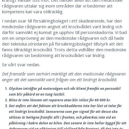
kraftigt vänder oss mot. Det händer även att den medicinske
rådgivaren uttalar sig inom områden där vi bedömer att
kompetens kan vara otillräcklig.
I nedan svar till försäkringbolaget i ett skadeärende, har den
medicinske rådgivaren angivit att krockvåldet varit lindrig och
därför sannolikt ej kunnat ge upphov till personskadorna. Vi bad
om en omprövning av den medicinske rådgivaren och då hade
den tekniska utredaren på försäkringsbolaget tillstyrk att det
fanns tillräckligt krockvåld. Trots detta vidhåller den medicinske
rådgivaren sin bedömning att krockvåldet var lindrig.
Se vårt svar nedan.
Det framstår som oerhört märkligt att den medicinske rådgivaren
anger att det sannolikt varit frågan om ett lindrigt krockvåld.
Olyckan inträffar på motorvägen och vår klient framför en personbil
som blir påkörd av en tung lastbil.
Bilen är inte lönsam att reparera utan blir inlöst för 60 000 kr.
Det anförs att det faktum att krockkuddarna inte har löst ut talar för
ett lindrigt krockvåld. Sensorerna som ger signal för att dessa ska
utlösas är belägna framför allt i fronten, och påverkas inte vid en
påkörning i bakre delen av bilen. Den senare är inte heller byggd för att
deformeras vid en påkörning (till skillnad från fronten), då det inte är