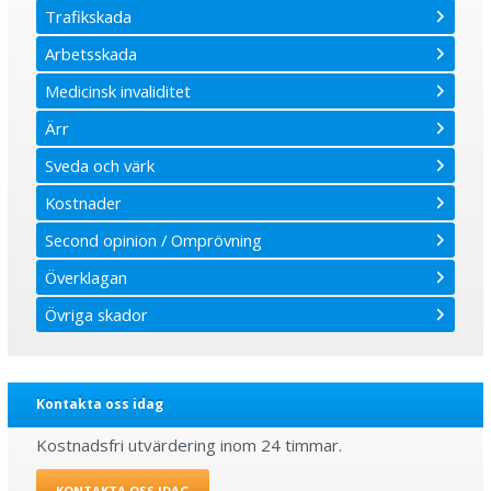
Trafikskada
Arbetsskada
Medicinsk invaliditet
Ärr
Sveda och värk
Kostnader
Second opinion / Omprövning
Överklagan
Övriga skador
Kontakta oss idag
Kostnadsfri utvärdering inom 24 timmar.
KONTAKTA OSS IDAG