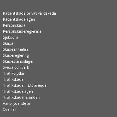
Patientskada privat vårdskada
Patientskadelagen
Personskada
Personskadereglerare
Sjukdom
Skada
Skadeanmälan
Skadereglering
Skadeståndslagen
Sveda och värk
Trafikolycka
Trafikskada
Trafikskada – Ett ärende
Trafikskadelagen
Trafikskadenämnden
Vanprydande ärr
Överfall