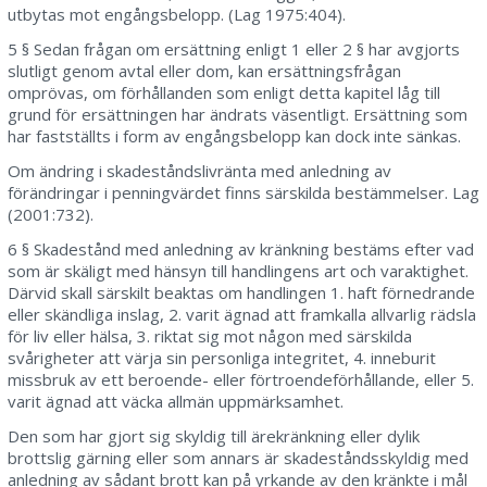
utbytas mot engångsbelopp. (Lag 1975:404).
5 § Sedan frågan om ersättning enligt 1 eller 2 § har avgjorts
slutligt genom avtal eller dom, kan ersättningsfrågan
omprövas, om förhållanden som enligt detta kapitel låg till
grund för ersättningen har ändrats väsentligt. Ersättning som
har fastställts i form av engångsbelopp kan dock inte sänkas.
Om ändring i skadeståndslivränta med anledning av
förändringar i penningvärdet finns särskilda bestämmelser. Lag
(2001:732).
6 § Skadestånd med anledning av kränkning bestäms efter vad
som är skäligt med hänsyn till handlingens art och varaktighet.
Därvid skall särskilt beaktas om handlingen 1. haft förnedrande
eller skändliga inslag, 2. varit ägnad att framkalla allvarlig rädsla
för liv eller hälsa, 3. riktat sig mot någon med särskilda
svårigheter att värja sin personliga integritet, 4. inneburit
missbruk av ett beroende- eller förtroendeförhållande, eller 5.
varit ägnad att väcka allmän uppmärksamhet.
Den som har gjort sig skyldig till ärekränkning eller dylik
brottslig gärning eller som annars är skadeståndsskyldig med
anledning av sådant brott kan på yrkande av den kränkte i mål