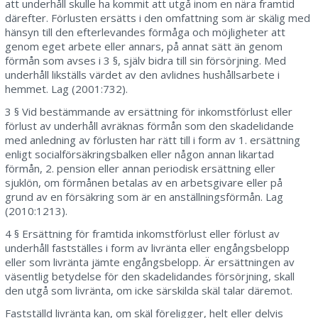
att underhåll skulle ha kommit att utgå inom en nära framtid
därefter. Förlusten ersätts i den omfattning som är skälig med
hänsyn till den efterlevandes förmåga och möjligheter att
genom eget arbete eller annars, på annat sätt än genom
förmån som avses i 3 §, själv bidra till sin försörjning. Med
underhåll likställs värdet av den avlidnes hushållsarbete i
hemmet. Lag (2001:732).
3 § Vid bestämmande av ersättning för inkomstförlust eller
förlust av underhåll avräknas förmån som den skadelidande
med anledning av förlusten har rätt till i form av 1. ersättning
enligt socialförsäkringsbalken eller någon annan likartad
förmån, 2. pension eller annan periodisk ersättning eller
sjuklön, om förmånen betalas av en arbetsgivare eller på
grund av en försäkring som är en anställningsförmån. Lag
(2010:1213).
4 § Ersättning för framtida inkomstförlust eller förlust av
underhåll fastställes i form av livränta eller engångsbelopp
eller som livränta jämte engångsbelopp. Är ersättningen av
väsentlig betydelse för den skadelidandes försörjning, skall
den utgå som livränta, om icke särskilda skäl talar däremot.
Fastställd livränta kan, om skäl föreligger, helt eller delvis