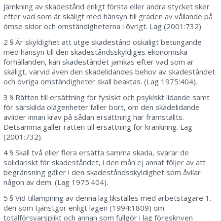
Jämkning av skadestånd enligt första eller andra stycket sker
efter vad som är skäligt med hänsyn till graden av vållande på
ömse sidor och omständigheterna i övrigt. Lag (2001:732).
2 § Är skyldighet att utge skadestånd oskäligt betungande
med hänsyn till den skadeståndsskyldiges ekonomiska
förhållanden, kan skadeståndet jämkas efter vad som är
skäligt, varvid även den skadelidandes behov av skadeståndet
och övriga omständigheter skall beaktas. (Lag 1975:404).
3 § Rätten till ersättning för fysiskt och psykiskt lidande samt
för särskilda olägenheter faller bort, om den skadelidande
avlider innan krav på sådan ersättning har framställts.
Detsamma gäller rätten till ersättning för kränkning. Lag
(2001:732).
4 § Skall två eller flera ersätta samma skada, svarar de
solidariskt för skadeståndet, i den mån ej annat följer av att
begränsning gäller i den skadeståndsskyldighet som åvilar
någon av dem. (Lag 1975:404).
5 § Vid tillämpning av denna lag likställes med arbetstagare 1.
den som tjänstgör enligt lagen (1994:1809) om
totalförsvarsplikt och annan som fullgör i lag föreskriven