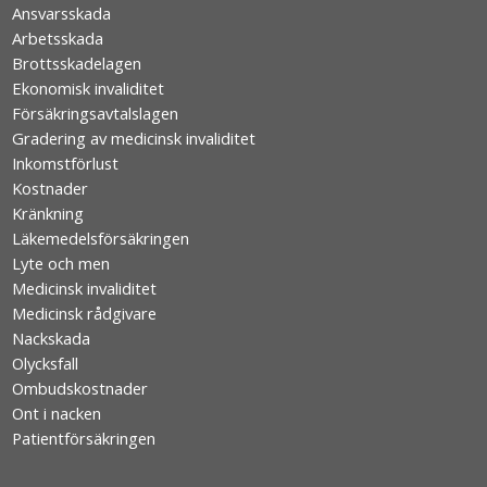
Ansvarsskada
Arbetsskada
Brottsskadelagen
Ekonomisk invaliditet
Försäkringsavtalslagen
Gradering av medicinsk invaliditet
Inkomstförlust
Kostnader
Kränkning
Läkemedelsförsäkringen
Lyte och men
Medicinsk invaliditet
Medicinsk rådgivare
Nackskada
Olycksfall
Ombudskostnader
Ont i nacken
Patientförsäkringen