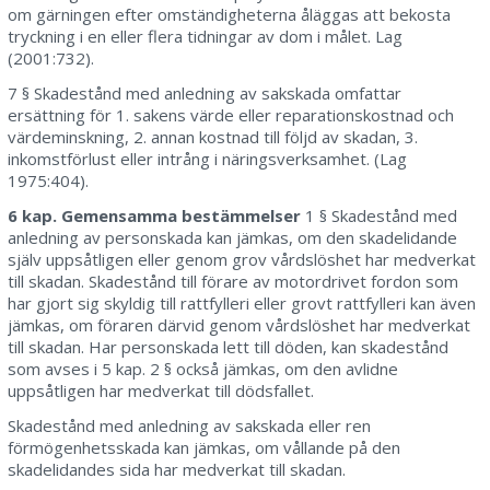
om gärningen efter omständigheterna åläggas att bekosta
tryckning i en eller flera tidningar av dom i målet. Lag
(2001:732).
7 § Skadestånd med anledning av sakskada omfattar
ersättning för 1. sakens värde eller reparationskostnad och
värdeminskning, 2. annan kostnad till följd av skadan, 3.
inkomstförlust eller intrång i näringsverksamhet. (Lag
1975:404).
6 kap. Gemensamma bestämmelser
1 § Skadestånd med
anledning av personskada kan jämkas, om den skadelidande
själv uppsåtligen eller genom grov vårdslöshet har medverkat
till skadan. Skadestånd till förare av motordrivet fordon som
har gjort sig skyldig till rattfylleri eller grovt rattfylleri kan även
jämkas, om föraren därvid genom vårdslöshet har medverkat
till skadan. Har personskada lett till döden, kan skadestånd
som avses i 5 kap. 2 § också jämkas, om den avlidne
uppsåtligen har medverkat till dödsfallet.
Skadestånd med anledning av sakskada eller ren
förmögenhetsskada kan jämkas, om vållande på den
skadelidandes sida har medverkat till skadan.