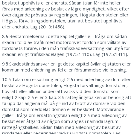
beslutet upphävts eller ändrats. Sådan talan får inte heller
föras med anledning av beslut av lägre myndighet, vilket efter
överklagande prövats av regeringen, Högsta domstolen eller
Högsta förvaltningsdomstolen, utan att beslutet upphävts
eller ändrats. Lag (2010:1458).
8 § Bestämmelserna i detta kapitel gäller ej i fråga om sådan
skada i följd av trafik med motordrivet fordon som vållats av
fordonets förare, i den mån trafikskadeersättning kan utgå för
skadan enligt trafikskadelagen (1975:1410). Lag (1975:1411).
9 § Skadeståndsansvar enligt detta kapitel åvilar ej staten eller
kommun med anledning av fel eller försummelse vid lotsning.
10 § Talan om ersättning enligt 2 § med anledning av dom eller
beslut av Högsta domstolen, Högsta förvaltningsdomstolen,
hovrätt eller allmän underrätt väcks vid den domstol som
enligt 2 kap. 2 § eller 3 kap. 3 § rättegångsbalken är behörig att
ta upp där angivna mål på grund av brott av domare vid den
domstol som meddelat domen eller beslutet. Motsvarande
gäller i fråga om ersättningstalan enligt 2 § med anledning av
beslut eller åtgärd av någon som anges i nämnda lagrum i
rättegångsbalken. Sådan talan med anledning av beslut av
riksdagen eller regeringen väcks i Högsta domstolen. Lag