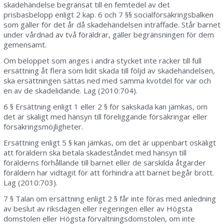
skadehändelse begränsat till en femtedel av det
prisbasbelopp enligt 2 kap. 6 och 7 §§ socialförsäkringsbalken
som gäller för det år då skadehändelsen inträffade. Står barnet
under vårdnad av två föräldrar, gäller begränsningen för dem
gemensamt.
Om beloppet som anges i andra stycket inte räcker till full
ersättning åt flera som lidit skada till följd av skadehändelsen,
ska ersättningen sättas ned med samma kvotdel för var och
en av de skadelidande. Lag (2010:704).
6 § Ersättning enligt 1 eller 2 § för sakskada kan jämkas, om
det är skäligt med hänsyn till föreliggande försäkringar eller
försäkringsmöjligheter.
Ersättning enligt 5 § kan jämkas, om det är uppenbart oskäligt
att föräldern ska betala skadeståndet med hänsyn till
förälderns förhållande till barnet eller de särskilda åtgärder
föräldern har vidtagit för att förhindra att barnet begår brott.
Lag (2010:703).
7 § Talan om ersättning enligt 2 § får inte föras med anledning
av beslut av riksdagen eller regeringen eller av Högsta
domstolen eller Högsta förvaltningsdomstolen, om inte