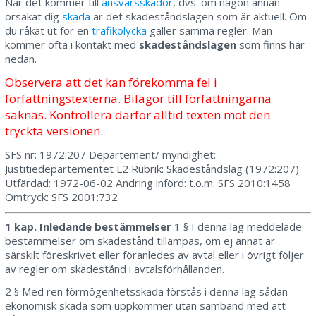
När det kommer till
ansvarsskador
, dvs. om någon annan
orsakat dig
skada
är det skadeståndslagen som är aktuell. Om
du råkat ut för en
trafikolycka
gäller samma regler. Man
kommer ofta i kontakt med
skadeståndslagen
som finns här
nedan.
Observera att det kan förekomma fel i
författningstexterna. Bilagor till författningarna
saknas. Kontrollera därför alltid texten mot den
tryckta versionen.
SFS nr: 1972:207 Departement/ myndighet:
Justitiedepartementet L2 Rubrik: Skadeståndslag (1972:207)
Utfärdad: 1972-06-02 Ändring införd: t.o.m. SFS 2010:1458
Omtryck: SFS 2001:732
1 kap. Inledande bestämmelser
1 § I denna lag meddelade
bestämmelser om skadestånd tillämpas, om ej annat är
särskilt föreskrivet eller föranledes av avtal eller i övrigt följer
av regler om skadestånd i avtalsförhållanden.
2 § Med ren förmögenhetsskada förstås i denna lag sådan
ekonomisk skada som uppkommer utan samband med att