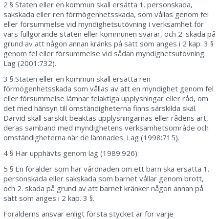
2 § Staten eller en kommun skall ersätta 1. personskada,
sakskada eller ren förmögenhetsskada, som vållas genom fel
eller försummelse vid myndighetsutövning i verksamhet för
vars fullgörande staten eller kommunen svarar, och 2. skada på
grund av att någon annan kränks på sätt som anges i 2 kap. 3 §
genom fel eller försummelse vid sådan myndighetsutövning.
Lag (2001:732).
3 § Staten eller en kommun skall ersätta ren
förmögenhetsskada som vållas av att en myndighet genom fel
eller försummelse lämnar felaktiga upplysningar eller råd, om
det med hänsyn till omständigheterna finns särskilda skäl.
Därvid skall särskilt beaktas upplysningarnas eller rådens art,
deras samband med myndighetens verksamhetsområde och
omständigheterna när de lämnades. Lag (1998:715).
4 § Har upphävts genom lag (1989:926).
5 § En förälder som har vårdnaden om ett barn ska ersätta 1.
personskada eller sakskada som barnet vållar genom brott,
och 2. skada på grund av att barnet kränker någon annan på
sätt som anges i 2 kap. 3 §.
Förälderns ansvar enligt första stycket är för varje