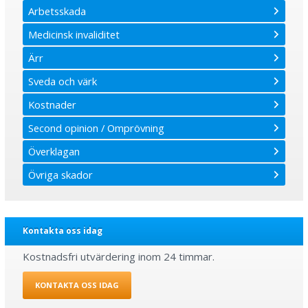
Arbetsskada
Medicinsk invaliditet
Ärr
Sveda och värk
Kostnader
Second opinion / Omprövning
Överklagan
Övriga skador
Kontakta oss idag
Kostnadsfri utvärdering inom 24 timmar.
KONTAKTA OSS IDAG