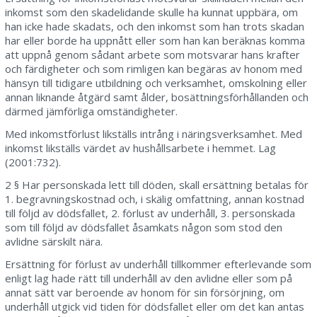
inkomst som den skadelidande skulle ha kunnat uppbära, om
han icke hade skadats, och den inkomst som han trots skadan
har eller borde ha uppnått eller som han kan beräknas komma
att uppnå genom sådant arbete som motsvarar hans krafter
och färdigheter och som rimligen kan begäras av honom med
hänsyn till tidigare utbildning och verksamhet, omskolning eller
annan liknande åtgärd samt ålder, bosättningsförhållanden och
därmed jämförliga omständigheter.
Med inkomstförlust likställs intrång i näringsverksamhet. Med
inkomst likställs värdet av hushållsarbete i hemmet. Lag
(2001:732).
2 § Har personskada lett till döden, skall ersättning betalas för
1. begravningskostnad och, i skälig omfattning, annan kostnad
till följd av dödsfallet, 2. förlust av underhåll, 3. personskada
som till följd av dödsfallet åsamkats någon som stod den
avlidne särskilt nära.
Ersättning för förlust av underhåll tillkommer efterlevande som
enligt lag hade rätt till underhåll av den avlidne eller som på
annat sätt var beroende av honom för sin försörjning, om
underhåll utgick vid tiden för dödsfallet eller om det kan antas