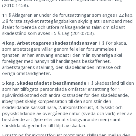
(2010:1458).
11 § Åklagaren är under de förutsättningar som anges i 22 kap.
2 § första stycket rättegångsbalken skyldig att i samband med
åtalet förbereda och utföra målsägandens talan om sådant
skadestånd som avses i 5 §. Lag (2010:703).
4 kap. Arbetstagares skadeståndsansvar
1 § För skada,
som arbetstagare vållar genom fel eller försummelse i
tjänsten, är han ansvarig endast i den mån synnerliga skäl
föreligger med hänsyn till handlingens beskaffenhet,
arbetstagarens ställning, den skadelidandes intresse och
övriga omständigheter.
5 kap. Skadeståndets bestämmande
1 § Skadestånd till den
som har tillfogats personskada omfattar ersättning för 1.
sjukvårdskostnad och andra kostnader för den skadelidande,
inbegripet skälig kompensation till den som står den
skadelidande särskilt nära, 2. inkomstförlust, 3. fysiskt och
psykiskt lidande av övergående natur (sveda och värk) eller av
bestående art (lyte eller annat stadigvarande men) samt
särskilda olägenheter till följd av skadan.
Ersättning för inkomstförlust motsvarar skillnaden mellan den