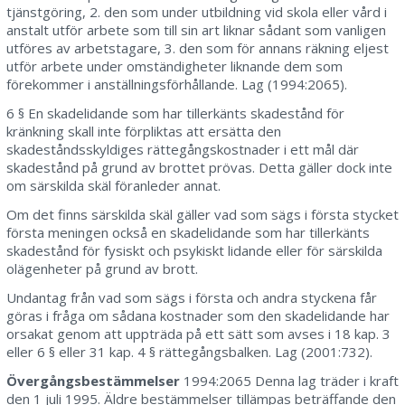
tjänstgöring, 2. den som under utbildning vid skola eller vård i
anstalt utför arbete som till sin art liknar sådant som vanligen
utföres av arbetstagare, 3. den som för annans räkning eljest
utför arbete under omständigheter liknande dem som
förekommer i anställningsförhållande. Lag (1994:2065).
6 § En skadelidande som har tillerkänts skadestånd för
kränkning skall inte förpliktas att ersätta den
skadeståndsskyldiges rättegångskostnader i ett mål där
skadestånd på grund av brottet prövas. Detta gäller dock inte
om särskilda skäl föranleder annat.
Om det finns särskilda skäl gäller vad som sägs i första stycket
första meningen också en skadelidande som har tillerkänts
skadestånd för fysiskt och psykiskt lidande eller för särskilda
olägenheter på grund av brott.
Undantag från vad som sägs i första och andra styckena får
göras i fråga om sådana kostnader som den skadelidande har
orsakat genom att uppträda på ett sätt som avses i 18 kap. 3
eller 6 § eller 31 kap. 4 § rättegångsbalken. Lag (2001:732).
Övergångsbestämmelser
1994:2065 Denna lag träder i kraft
den 1 juli 1995. Äldre bestämmelser tillämpas beträffande den