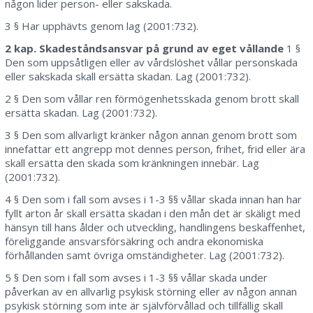
någon lider person- eller sakskada.
3 § Har upphävts genom lag (2001:732).
2 kap. Skadeståndsansvar på grund av eget vållande
1 §
Den som uppsåtligen eller av vårdslöshet vållar personskada
eller sakskada skall ersätta skadan. Lag (2001:732).
2 § Den som vållar ren förmögenhetsskada genom brott skall
ersätta skadan. Lag (2001:732).
3 § Den som allvarligt kränker någon annan genom brott som
innefattar ett angrepp mot dennes person, frihet, frid eller ära
skall ersätta den skada som kränkningen innebär. Lag
(2001:732).
4 § Den som i fall som avses i 1-3 §§ vållar skada innan han har
fyllt arton år skall ersätta skadan i den mån det är skäligt med
hänsyn till hans ålder och utveckling, handlingens beskaffenhet,
föreliggande ansvarsförsäkring och andra ekonomiska
förhållanden samt övriga omständigheter. Lag (2001:732).
5 § Den som i fall som avses i 1-3 §§ vållar skada under
påverkan av en allvarlig psykisk störning eller av någon annan
psykisk störning som inte är självförvållad och tillfällig skall