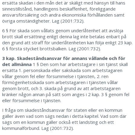
ersätta skadan i den mån det är skäligt med hänsyn till hans
sinnestillstånd, handlingens beskaffenhet, föreliggande
ansvarsförsäkring och andra ekonomiska förhållanden samt
övriga omständigheter. Lag (2001:732).
6 § För skada som vållats genom underlåtenhet att avslöja
brott skall ersättning enligt denna lag inte betalas enbart på
den grund att straff för underlåtenheten kan följa enligt 23 kap.
6 § första stycket brottsbalken. Lag (2001:732).
3 kap. Skadeståndsansvar för annans vållande och för
det allmänna
1 § Den som har arbetstagare i sin tjänst skall
ersätta 1. personskada eller sakskada som arbetstagaren
vållar genom fel eller försummelse i tjänsten, 2. ren
förmögenhetsskada som arbetstagaren i tjänsten vållar
genom brott, och 3. skada på grund av att arbetstagaren
kränker någon annan på sätt som anges i 2 kap. 3 § genom fel
eller försummelse i tjänsten.
I fråga om skadeståndsansvar för staten eller en kommun
gäller även vad som sägs nedan i detta kapitel. Vad som där
sägs om en kommun gäller också ett landsting och ett
kommunalförbund. Lag (2001:732).