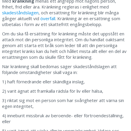
Med
kränkning
menas ett angrepp mot någons person,
frihet, frid eller ära. Kränkning regleras i enlighet med
skadeståndslagen
, och ersättning för kränkning blir många
gånger aktuellt vid
överfall
. Kränkning är en ersättning som
utbetalas i form av ett skattefritt engångsbelopp.
Om du ska få ersättning för kränkning måste det uppstått en
attack mot din personliga integritet. Om du handlat oaktsamt
genom att starta ett bråk som leder till att din personliga
integritet kränks kan du helt och hållet mista allt eller en del av
ersättningen som du skulle fått för kränkning.
När kränkning skall bedömas säger skadeståndslagen att
följande omständigheter skall väga in:
1) haft förnedrande eller skändliga inslag,
2) varit ägnat att framkalla rädsla för liv eller hälsa,
3) riktat sig mot en person som har svårigheter att värna sin
egen integritet,
4) inneburit missbruk av beroende- eller förtroendeställning,
eller
5) varit ägnat att väcka allmän uppmärksamhet. Vidare ses