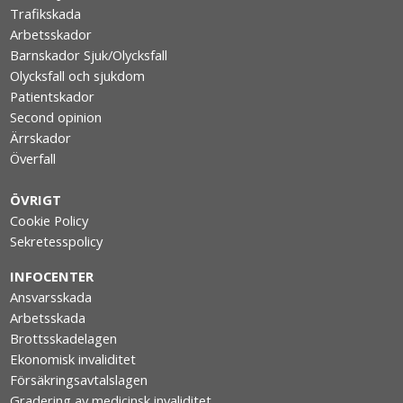
Trafikskada
Arbetsskador
Barnskador Sjuk/Olycksfall
Olycksfall och sjukdom
Patientskador
Second opinion
Ärrskador
Överfall
ÖVRIGT
Cookie Policy
Sekretesspolicy
INFOCENTER
Ansvarsskada
Arbetsskada
Brottsskadelagen
Ekonomisk invaliditet
Försäkringsavtalslagen
Gradering av medicinsk invaliditet