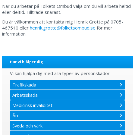
När du arbetar på Folkets Ombud välja om du vill arbeta heltid
eller deltid. Tillträde snarast.
Du är välkommen att kontakta mig Henrik Grotte på 0705-
467510 eller
henrik.grotte@folketsombud.se
för mer
information.
Hur vi hjälper dig
Vi kan hjälpa dig med alla typer av personskador
Trafikskada
Arbetsskada
Medicinsk invaliditet
Ärr
Sveda och värk