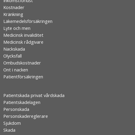
Inkomstförlust
Kostnader
Kränkning
Läkemedelsförsäkringen
Lyte och men
Medicinsk invaliditet
Medicinsk rådgivare
Nackskada
Olycksfall
Ombudskostnader
Ont i nacken
Patientförsäkringen
Patientskada privat vårdskada
Patientskadelagen
Personskada
Personskadereglerare
Sjukdom
Skada