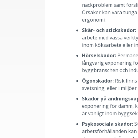
nackproblem samt försli
Orsaker kan vara tunga l
ergonomi.
Skär- och stickskador:
arbete med vassa verkt
inom köksarbete eller in
Hörselskador:
Permanen
långvarig exponering fö
byggbranschen och indust
Ögonskador:
Risk finns
svetsning, eller i miljöer 
Skador på andningsvä
exponering för damm, ke
är vanligt inom byggsek
Psykosociala skador:
S
arbetsförhållanden kan 