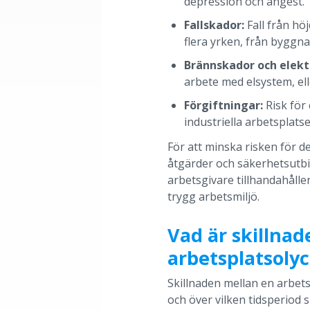
depression och ångest.
Fallskador:
Fall från hö
flera yrken, från byggnad
Brännskador och elekt
arbete med elsystem, el
Förgiftningar:
Risk för 
industriella arbetsplatse
För att minska risken för 
åtgärder och säkerhetsutbil
arbetsgivare tillhandahålle
trygg arbetsmiljö.
Vad är skillna
arbetsplatsoly
Skillnaden mellan en arbets
och över vilken tidsperiod 