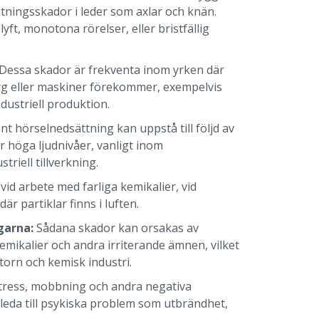
tningsskador i leder som axlar och knän.
yft, monotona rörelser, eller bristfällig
Dessa skador är frekventa inom yrken där
yg eller maskiner förekommer, exempelvis
dustriell produktion.
t hörselnedsättning kan uppstå till följd av
r höga ljudnivåer, vanligt inom
riell tillverkning.
 vid arbete med farliga kemikalier, vid
där partiklar finns i luften.
garna:
Sådana skador kan orsakas av
mikalier och andra irriterande ämnen, vilket
torn och kemisk industri.
tress, mobbning och andra negativa
leda till psykiska problem som utbrändhet,