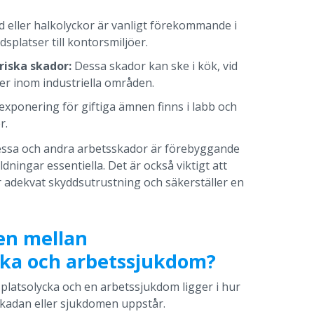
jd eller halkolyckor är vanligt förekommande i
splatser till kontorsmiljöer.
riska skador:
Dessa skador kan ske i kök, vid
ler inom industriella områden.
exponering för giftiga ämnen finns i labb och
r.
dessa och andra arbetsskador är förebyggande
dningar essentiella. Det är också viktigt att
r adekvat skyddsutrustning och säkerställer en
den mellan
cka och arbetssjukdom?
platsolycka och en arbetssjukdom ligger i hur
skadan eller sjukdomen uppstår.