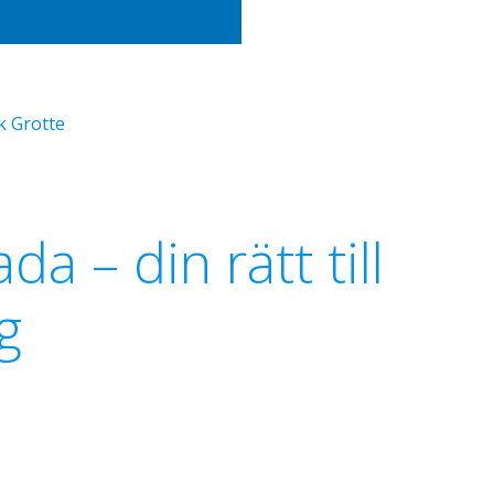
k Grotte
a – din rätt till
g