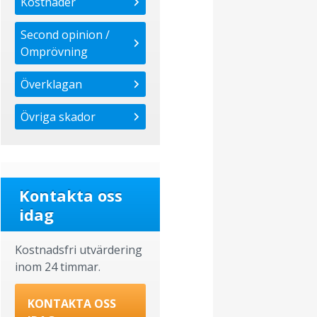
Kostnader
Second opinion /
Omprövning
Överklagan
Övriga skador
Kontakta oss
idag
Kostnadsfri utvärdering
inom 24 timmar.
KONTAKTA OSS