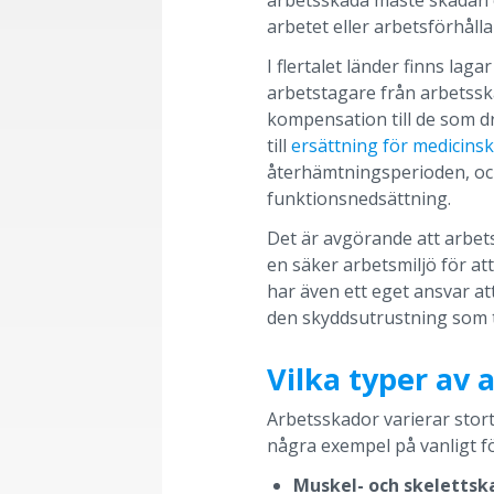
arbetsskada måste skadan 
arbetet eller arbetsförhåll
I flertalet länder finns laga
arbetstagare från arbetssk
kompensation till de som dr
till
ersättning för medicins
återhämtningsperioden, och
funktionsnedsättning.
Det är avgörande att arbets
en säker arbetsmiljö för at
har även ett eget ansvar at
den skyddsutrustning som t
Vilka typer av 
Arbetsskador varierar stor
några exempel på vanligt 
Muskel- och skelettsk