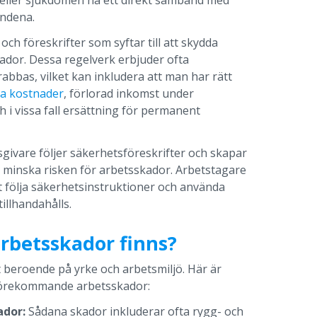
eller sjukdomen ha ett direkt samband med
andena.
r och föreskrifter som syftar till att skydda
ador. Dessa regelverk erbjuder ofta
abbas, vilket kan inkludera att man har rätt
ka kostnader
, förlorad inkomst under
 i vissa fall ersättning för permanent
givare följer säkerhetsföreskrifter och skapar
t minska risken för arbetsskador. Arbetstagare
t följa säkerhetsinstruktioner och använda
illhandahålls.
arbetsskador finns?
t beroende på yrke och arbetsmiljö. Här är
förekommande arbetsskador:
ador:
Sådana skador inkluderar ofta rygg- och