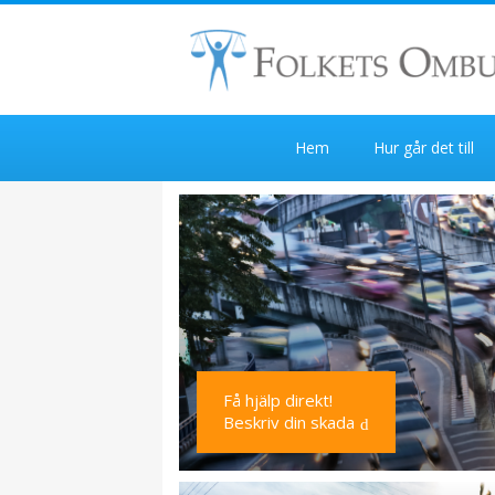
Hem
Hur går det till
Få hjälp direkt!
Beskriv din skada