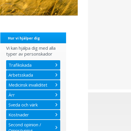
Hur vi hjälper dig
Vi kan hjälpa dig med alla
typer av personskador
Trafikskada
Arbetsskada
Medicinsk invaliditet
Ärr
Sveda och värk
Kostnader
Second opinion /
Omprövning