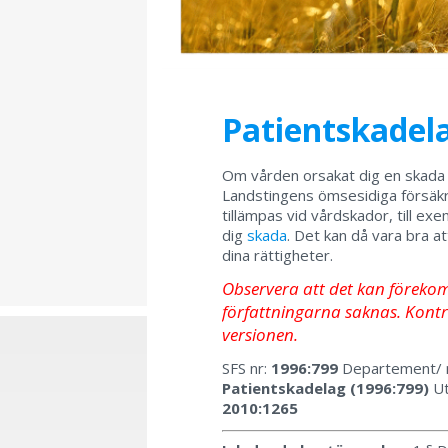
Patientskadel
Om vården orsakat dig en skada k
Landstingens ömsesidiga försäk
tillämpas vid vårdskador, till e
dig
skada
. Det kan då vara bra at
dina rättigheter.
Observera att det kan förekomma
författningarna saknas. Kontro
versionen.
SFS nr:
1996:799
Departement/ 
Patientskadelag (1996:799)
Ut
2010:1265