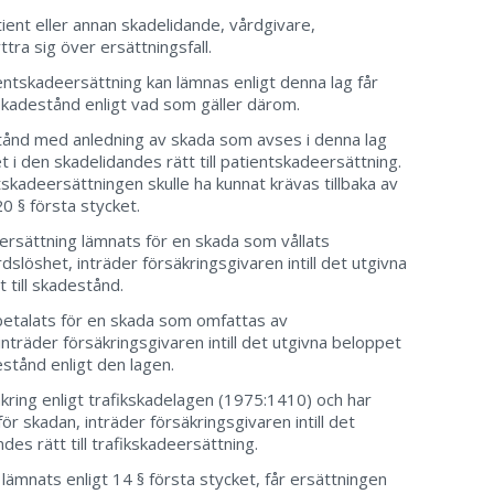
ent eller annan skadelidande, vårdgivare,
tra sig över ersättningsfall.
entskadeersättning kan lämnas enligt denna lag får
 skadestånd enligt vad som gäller därom.
tånd med anledning av skada som avses i denna lag
et i den skadelidandes rätt till patientskadeersättning.
skadeersättningen skulle ha kunnat krävas tillbaka av
0 § första stycket.
rsättning lämnats för en skada som vållats
slöshet, inträder försäkringsgivaren intill det utgivna
 till skadestånd.
etalats för en skada som omfattas av
nträder försäkringsgivaren intill det utgivna beloppet
estånd enligt den lagen.
kring enligt trafikskadelagen (1975:1410) och har
r skadan, inträder försäkringsgivaren intill det
des rätt till trafikskadeersättning.
lämnats enligt 14 § första stycket, får ersättningen