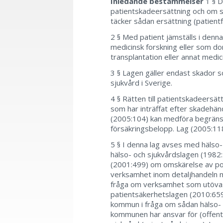
Inledande bestämmelser
1 § D
patientskadeersättning och om sk
täcker sådan ersättning (patientf
2 § Med patient jämställs i denna
medicinsk forskning eller som don
transplantation eller annat medic
3 § Lagen gäller endast skador
sjukvård i Sverige.
4 § Rätten till patientskadeersä
som har inträffat efter skadehän
(2005:104) kan medföra begränsn
försäkringsbelopp. Lag (2005:118
5 § I denna lag avses med hälso
hälso- och sjukvårdslagen (1982:
(2001:499) om omskärelse av po
verksamhet inom detaljhandeln me
fråga om verksamhet som utövas
patientsäkerhetslagen (2010:659)
kommun i fråga om sådan hälso- 
kommunen har ansvar för (offent