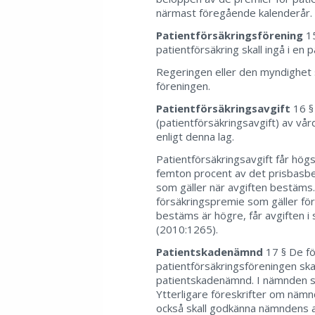
närmast föregående kalenderår.
Patientförsäkringsförening
15
patientförsäkring skall ingå i en 
Regeringen eller den myndighet
föreningen.
Patientförsäkringsavgift
16 § 
(patientförsäkringsavgift) av vår
enligt denna lag.
Patientförsäkringsavgift får hög
femton procent av det prisbasbel
som gäller när avgiften bestäms
försäkringspremie som gäller för
bestäms är högre, får avgiften i
(2010:1265).
Patientskadenämnd
17 § De fö
patientförsäkringsföreningen ska
patientskadenämnd. I nämnden ska
Ytterligare föreskrifter om nä
också skall godkänna nämndens 