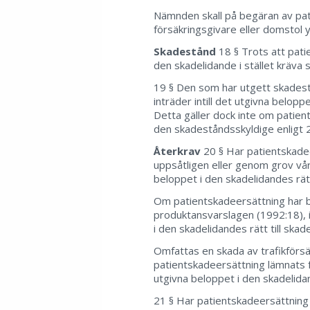
Nämnden skall på begäran av pati
försäkringsgivare eller domstol yt
Skadestånd
18 § Trots att pati
den skadelidande i stället kräva
19 § Den som har utgett skades
inträder intill det utgivna belopp
Detta gäller dock inte om patient
den skadeståndsskyldige enligt 2
Återkrav
20 § Har patientskadee
uppsåtligen eller genom grov vård
beloppet i den skadelidandes rätt
Om patientskadeersättning har b
produktansvarslagen (1992:18), i
i den skadelidandes rätt till skad
Omfattas en skada av trafikförsä
patientskadeersättning lämnats fö
utgivna beloppet i den skadelidan
21 § Har patientskadeersättning 