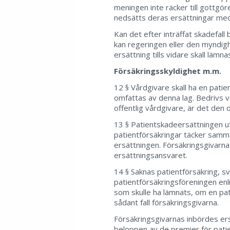
meningen inte räcker till gottgör
nedsätts deras ersättningar med
Kan det efter inträffat skadefall
kan regeringen eller den myndi
ersättning tills vidare skall läm
Försäkringsskyldighet m.m.
12 § Vårdgivare skall ha en pati
omfattas av denna lag. Bedrivs 
offentlig vårdgivare, är det den 
13 § Patientskadeersättningen u
patientförsäkringar täcker samma
ersättningen. Försäkringsgivarna sk
ersättningsansvaret.
14 § Saknas patientförsäkring, sv
patientförsäkringsföreningen enli
som skulle ha lämnats, om en pat
sådant fall försäkringsgivarna.
Försäkringsgivarnas inbördes ers
beloppen av de premier för pati