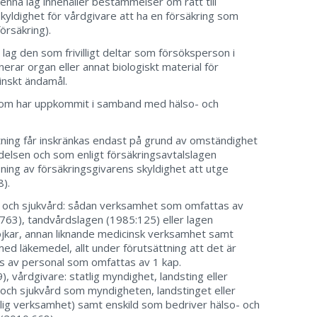
enna lag innehåller bestämmelser om rätt till
yldighet för vårdgivare att ha en försäkring som
örsäkring).
 lag den som frivilligt deltar som försöksperson i
erar organ eller annat biologiskt material för
inskt ändamål.
 som har uppkommit i samband med hälso- och
ttning får inskränkas endast på grund av omständighet
delsen och som enligt försäkringsavtalslagen
ing av försäkringsgivarens skyldighet att utge
).
- och sjukvård: sådan verksamhet som omfattas av
763), tandvårdslagen (1985:125) eller lagen
jkar, annan liknande medicinsk verksamhet samt
d läkemedel, allt under förutsättning att det är
 av personal som omfattas av 1 kap.
, vårdgivare: statlig myndighet, landsting eller
och sjukvård som myndigheten, landstinget eller
lig verksamhet) samt enskild som bedriver hälso- och