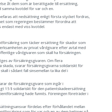
else åt dem som är berättigade till ersättning,
 samma kvotdel för var och en.
 befaras att nedsättning enligt första stycket fordras,
ghet som regeringen bestämmer förordna att
nas endast med viss kvotdel.
entförsäkring som täcker ersättning för skador som
verksamheten av privat vårdgivare efter avtal med
offentlige vårdgivaren som skall ha försäkringen.
tges av försäkringsgivaren. Om flera
 skada, svarar försäkringsgivarna solidariskt för
all i sådant fall sinsemellan ta lika del i
arar de försäkringsgivare som ingår i
gt 15 § solidariskt för den patientskadeersättning
ientförsäkring hade funnits. Föreningen företräder i
ättningsansvar fördelas efter förhållandet mellan
entförsäkring som för var och en av dem belöper på