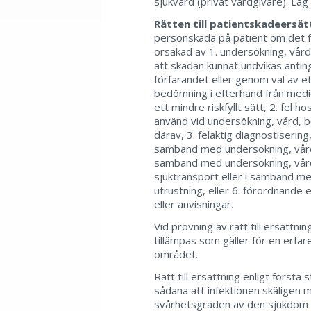
sjukvård (privat vårdgivare). Lag
Rätten till patientskadeersä
personskada på patient om det f
orsakad av 1. undersökning, vård
att skadan kunnat undvikas anti
förfarandet eller genom val av et
bedömning i efterhand från medic
ett mindre riskfyllt sätt, 2. fel 
använd vid undersökning, vård, be
därav, 3. felaktig diagnostisering,
samband med undersökning, vård, b
samband med undersökning, vård, 
sjuktransport eller i samband me
utrustning, eller 6. förordnande 
eller anvisningar.
Vid prövning av rätt till ersättni
tillämpas som gäller för en erfar
området.
Rätt till ersättning enligt första
sådana att infektionen skäligen må
svårhetsgraden av den sjukdom e