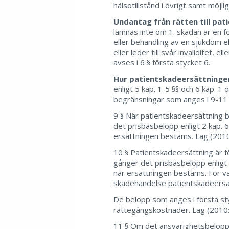
hälsotillstånd i övrigt samt möjli
Undantag från rätten till pa
lämnas inte om 1. skadan är en fö
eller behandling av en sjukdom e
eller leder till svår invaliditet, 
avses i 6 § första stycket 6.
Hur patientskadeersättning
enligt 5 kap. 1-5 §§ och 6 kap. 
begränsningar som anges i 9-11 
9 § När patientskadeersättning 
det prisbasbelopp enligt 2 kap. 6
ersättningen bestäms. Lag (2010
10 § Patientskadeersättning är f
gånger det prisbasbelopp enligt 
när ersättningen bestäms. För va
skadehändelse patientskadeersä
De belopp som anges i första styc
rättegångskostnader. Lag (2010
11 § Om det ansvarighetsbelopp s