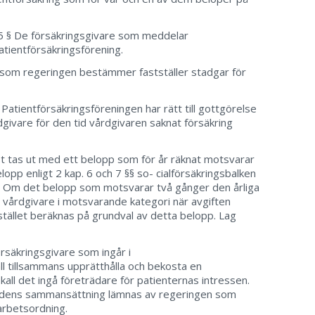
 § De försäkringsgivare som meddelar
patientförsäkringsförening.
 som regeringen bestämmer fastställer stadgar för
Patientförsäkringsföreningen har rätt till gottgörelse
dgivare för den tid vårdgivaren saknat försäkring
st tas ut med ett belopp som för år räknat motsvarar
opp enligt 2 kap. 6 och 7 §§ so- cialförsäkringsbalken
. Om det belopp som motsvarar två gånger den årliga
 vårdgivare i motsvarande kategori när avgiften
 stället beräknas på grundval av detta belopp. Lag
rsäkringsgivare som ingår i
ll tillsammans upprätthålla och bekosta en
ll det ingå företrädare för patienternas intressen.
mndens sammansättning lämnas av regeringen som
arbetsordning.