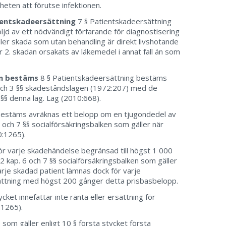
gheten att förutse infektionen.
tientskadeersättning
7 § Patientskadeersättning
ljd av ett nödvändigt förfarande för diagnostisering
ller skada som utan behandling är direkt livshotande
eller 2. skadan orsakats av läkemedel i annat fall än som
en bestäms
8 § Patientskadeersättning bestäms
1 och 3 §§ skadeståndslagen (1972:207) med de
§§ denna lag. Lag (2010:668).
bestäms avräknas ett belopp om en tjugondedel av
 och 7 §§ socialförsäkringsbalken som gäller när
:1265).
ör varje skadehändelse begränsad till högst 1 000
2 kap. 6 och 7 §§ socialförsäkringsbalken som gäller
rje skadad patient lämnas dock för varje
ttning med högst 200 gånger detta prisbasbelopp.
ket innefattar inte ränta eller ersättning för
:1265).
om gäller enligt 10 § första stycket första