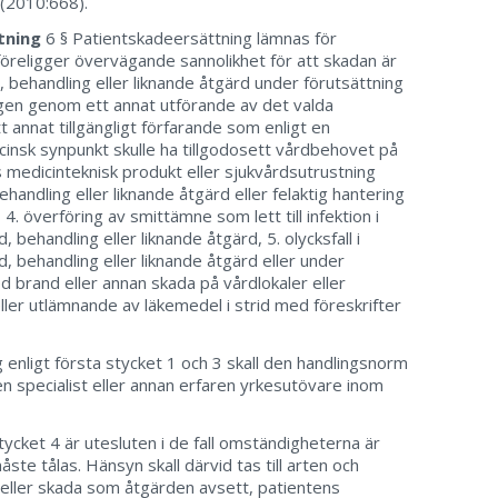
 (2010:668).
ttning
6 § Patientskadeersättning lämnas för
öreligger övervägande sannolikhet för att skadan är
, behandling eller liknande åtgärd under förutsättning
ngen genom ett annat utförande av det valda
t annat tillgängligt förfarande som enligt en
insk synpunkt skulle ha tillgodosett vårdbehovet på
hos medicinteknisk produkt eller sjukvårdsutrustning
handling eller liknande åtgärd eller felaktig hantering
 4. överföring av smittämne som lett till infektion i
ehandling eller liknande åtgärd, 5. olycksfall i
behandling eller liknande åtgärd eller under
d brand eller annan skada på vårdlokaler eller
eller utlämnande av läkemedel i strid med föreskrifter
ng enligt första stycket 1 och 3 skall den handlingsnorm
en specialist eller annan erfaren yrkesutövare inom
 stycket 4 är utesluten i de fall omständigheterna är
ste tålas. Hänsyn skall därvid tas till arten och
ller skada som åtgärden avsett, patientens