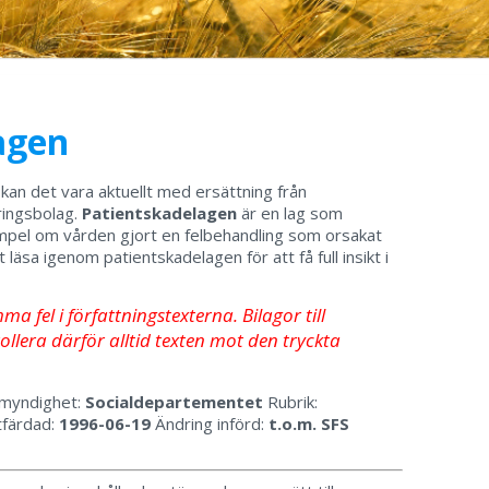
agen
an det vara aktuellt med ersättning från
ringsbolag.
Patientskadelagen
är en lag som
xempel om vården gjort en felbehandling som orsakat
t läsa igenom patientskadelagen för att få full insikt i
 fel i författningstexterna. Bilagor till
llera därför alltid texten mot den tryckta
myndighet:
Socialdepartementet
Rubrik:
färdad:
1996-06-19
Ändring införd:
t.o.m. SFS