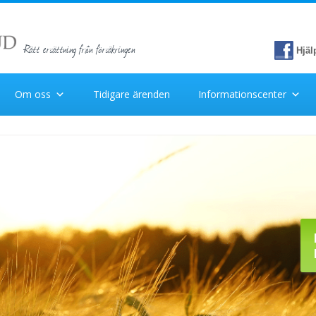
Rätt ersättning från försäkringen
Hjäl
Om oss
Tidigare ärenden
Informationscenter