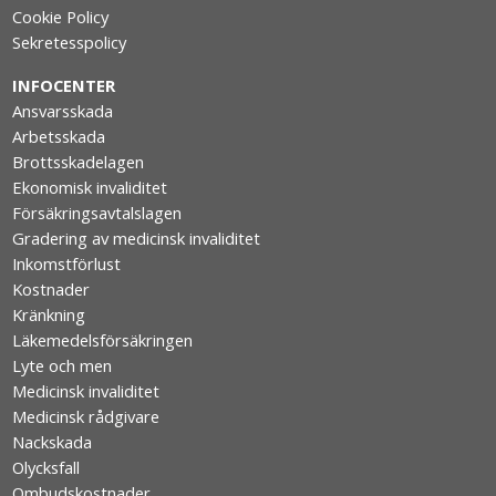
Cookie Policy
Sekretesspolicy
INFOCENTER
Ansvarsskada
Arbetsskada
Brottsskadelagen
Ekonomisk invaliditet
Försäkringsavtalslagen
Gradering av medicinsk invaliditet
Inkomstförlust
Kostnader
Kränkning
Läkemedelsförsäkringen
Lyte och men
Medicinsk invaliditet
Medicinsk rådgivare
Nackskada
Olycksfall
Ombudskostnader