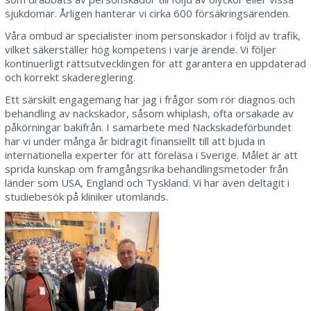
sjukdomar. Årligen hanterar vi cirka 600 försäkringsärenden.
Våra ombud är specialister inom personskador i följd av trafik,
vilket säkerställer hög kompetens i varje ärende. Vi följer
kontinuerligt rättsutvecklingen för att garantera en uppdaterad
och korrekt skadereglering.
Ett särskilt engagemang har jag i frågor som rör diagnos och
behandling av nackskador, såsom whiplash, ofta orsakade av
påkörningar bakifrån. I samarbete med Nackskadeförbundet
har vi under många år bidragit finansiellt till att bjuda in
internationella experter för att föreläsa i Sverige. Målet är att
sprida kunskap om framgångsrika behandlingsmetoder från
länder som USA, England och Tyskland. Vi har även deltagit i
studiebesök på kliniker utomlands.