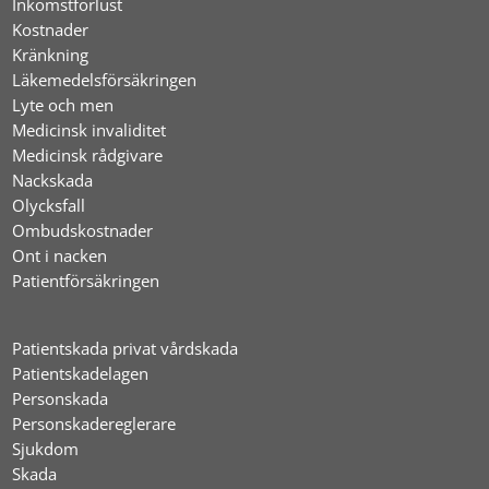
Inkomstförlust
Kostnader
Kränkning
Läkemedelsförsäkringen
Lyte och men
Medicinsk invaliditet
Medicinsk rådgivare
Nackskada
Olycksfall
Ombudskostnader
Ont i nacken
Patientförsäkringen
Patientskada privat vårdskada
Patientskadelagen
Personskada
Personskadereglerare
Sjukdom
Skada