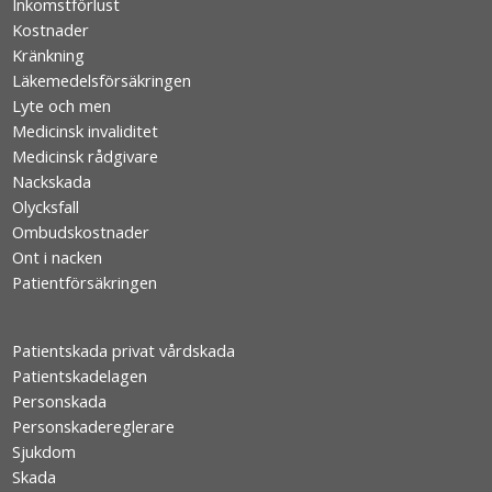
Inkomstförlust
Kostnader
Kränkning
Läkemedelsförsäkringen
Lyte och men
Medicinsk invaliditet
Medicinsk rådgivare
Nackskada
Olycksfall
Ombudskostnader
Ont i nacken
Patientförsäkringen
Patientskada privat vårdskada
Patientskadelagen
Personskada
Personskadereglerare
Sjukdom
Skada