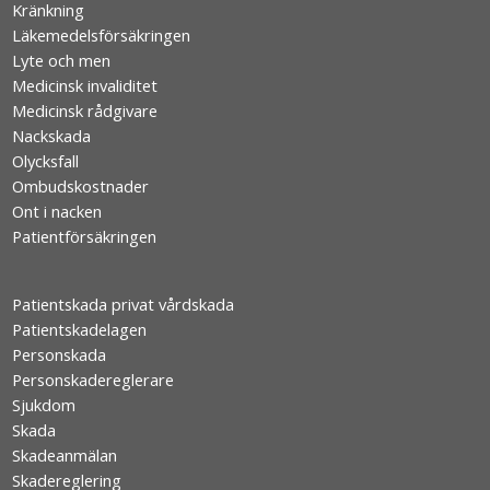
Kränkning
Läkemedelsförsäkringen
Lyte och men
Medicinsk invaliditet
Medicinsk rådgivare
Nackskada
Olycksfall
Ombudskostnader
Ont i nacken
Patientförsäkringen
Patientskada privat vårdskada
Patientskadelagen
Personskada
Personskadereglerare
Sjukdom
Skada
Skadeanmälan
Skadereglering