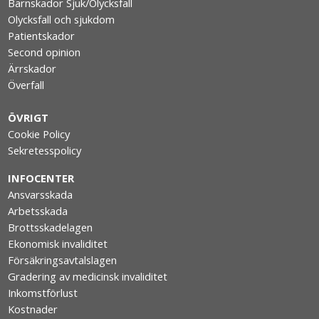
Barnskador Sjuk/Olycksfall
Olycksfall och sjukdom
Patientskador
Second opinion
Ärrskador
Överfall
ÖVRIGT
Cookie Policy
Sekretesspolicy
INFOCENTER
Ansvarsskada
Arbetsskada
Brottsskadelagen
Ekonomisk invaliditet
Försäkringsavtalslagen
Gradering av medicinsk invaliditet
Inkomstförlust
Kostnader