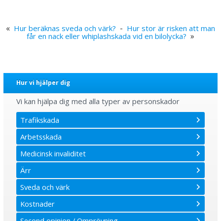
«
-
Hur beräknas sveda och värk?
Hur stor är risken att man
»
får en nack eller whiplashskada vid en bilolycka?
Hur vi hjälper dig
Vi kan hjälpa dig med alla typer av personskador
Trafikskada
Arbetsskada
Medicinsk invaliditet
Ärr
Sveda och värk
Kostnader
Second opinion / Omprövning