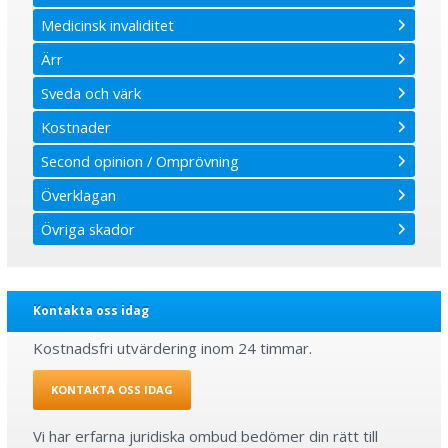
Medicinsk invaliditet
Ärr
Sveda och värk
Kostnader
Second opinion / Omprövning
Överklagan
Övriga skador
Kontakta oss idag
Kostnadsfri utvärdering inom 24 timmar.
KONTAKTA OSS IDAG
Vi har erfarna juridiska ombud bedömer din rätt till