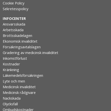
Cookie Policy
Sekretesspolicy
INFOCENTER
Ansvarsskada
Arbetsskada
Brottsskadelagen
Ekonomisk invaliditet
Försäkringsavtalslagen
Gradering av medicinsk invaliditet
Inkomstförlust
Kostnader
Kränkning
Läkemedelsförsäkringen
Lyte och men
Medicinsk invaliditet
Medicinsk rådgivare
Nackskada
Olycksfall
Ombudskostnader