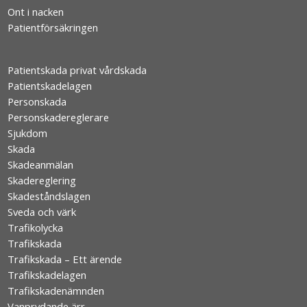
Ont i nacken
Patientförsäkringen
Patientskada privat vårdskada
Patientskadelagen
Personskada
Personskadereglerare
Sjukdom
Skada
Skadeanmälan
Skadereglering
Skadeståndslagen
Sveda och värk
Trafikolycka
Trafikskada
Trafikskada – Ett ärende
Trafikskadelagen
Trafikskadenämnden
Vanprydande ärr