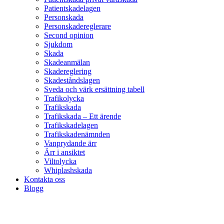
Patientskadelagen
Personskada
Personskadereglerare
Second opinion
Sjukdom
Skada
Skadeanmälan
Skadereglering
Skadeståndslagen
Sveda och värk ersättning tabell
Trafikolycka
Trafikskada
Trafikskada – Ett ärende
Trafikskadelagen
Trafikskadenämnden
Vanprydande ärr
Ärr i ansiktet
Viltolycka
Whiplashskada
Kontakta oss
Blogg