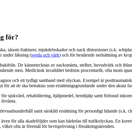
g för?
ka, såsom frakturer, mjukdelsskador och nack distorsioner (s.k. whiplash
r under läkning (
sveda och värk
) och för bestående nedsättning av krop
 bakifrån. De kännetecknas av nacksmärta, stelhet, huvudvärk och ibla
stående men. Medicinsk invaliditet bedöms procentuellt, ofta inom spann
 diagnos och ett tydligt samband med olyckan. Exempel är posttraumatis
i för att de ska betraktas som ersättningsgrundande under den akuta fa
för sjukvård, rehabilitering, hjälpmedel, hemhjälp samt förlorad inkoms
livränta.
levnadsunderhåll samt särskild ersättning för personligt lidande (s.k. 
ven för alla skadeföljder som kan härledas till trafikolyckan. En korrek
 vilket ofta är föremål för bevisprövning i försäkringsärenden.