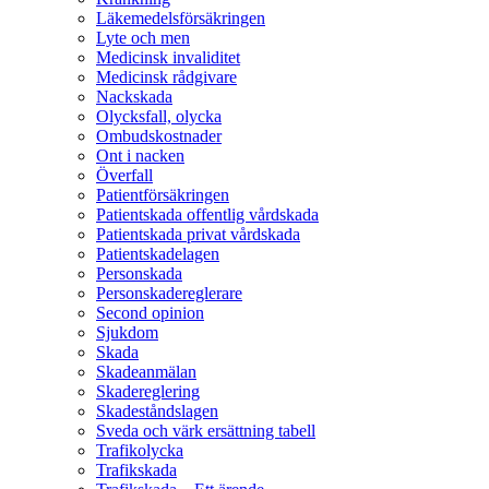
Läkemedelsförsäkringen
Lyte och men
Medicinsk invaliditet
Medicinsk rådgivare
Nackskada
Olycksfall, olycka
Ombudskostnader
Ont i nacken
Överfall
Patientförsäkringen
Patientskada offentlig vårdskada
Patientskada privat vårdskada
Patientskadelagen
Personskada
Personskadereglerare
Second opinion
Sjukdom
Skada
Skadeanmälan
Skadereglering
Skadeståndslagen
Sveda och värk ersättning tabell
Trafikolycka
Trafikskada