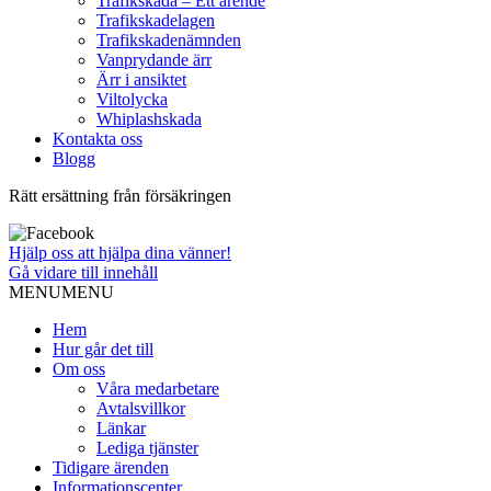
Trafikskada – Ett ärende
Trafikskadelagen
Trafikskadenämnden
Vanprydande ärr
Ärr i ansiktet
Viltolycka
Whiplashskada
Kontakta oss
Blogg
Rätt ersättning från försäkringen
Hjälp oss att hjälpa dina vänner!
Gå vidare till innehåll
MENU
MENU
Hem
Hur går det till
Om oss
Våra medarbetare
Avtalsvillkor
Länkar
Lediga tjänster
Tidigare ärenden
Informationscenter