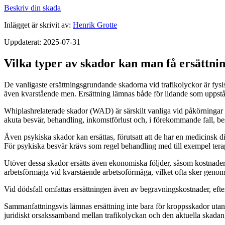
Beskriv din skada
Inlägget är skrivit av:
Henrik Grotte
Uppdaterat: 2025-07-31
Vilka typer av skador kan man få ersättnin
De vanligaste ersättningsgrundande skadorna vid trafikolyckor är fysis
även kvarstående men. Ersättning lämnas både för lidande som uppstå
Whiplashrelaterade skador (WAD) är särskilt vanliga vid påkörningar
akuta besvär, behandling, inkomstförlust och, i förekommande fall, be
Även psykiska skador kan ersättas, förutsatt att de har en medicinsk
För psykiska besvär krävs som regel behandling med till exempel terap
Utöver dessa skador ersätts även ekonomiska följder, såsom kostnader 
arbetsförmåga vid kvarstående arbetsoförmåga, vilket ofta sker genom 
Vid dödsfall omfattas ersättningen även av begravningskostnader, efter
Sammanfattningsvis lämnas ersättning inte bara för kroppsskador utan ä
juridiskt orsakssamband mellan trafikolyckan och den aktuella skadan,