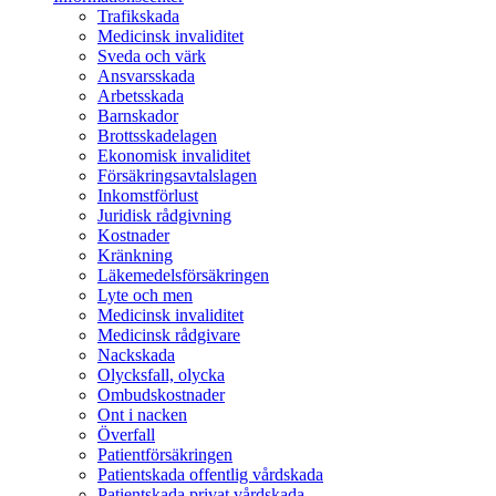
Trafikskada
Medicinsk invaliditet
Sveda och värk
Ansvarsskada
Arbetsskada
Barnskador
Brottsskadelagen
Ekonomisk invaliditet
Försäkringsavtalslagen
Inkomstförlust
Juridisk rådgivning
Kostnader
Kränkning
Läkemedelsförsäkringen
Lyte och men
Medicinsk invaliditet
Medicinsk rådgivare
Nackskada
Olycksfall, olycka
Ombudskostnader
Ont i nacken
Överfall
Patientförsäkringen
Patientskada offentlig vårdskada
Patientskada privat vårdskada