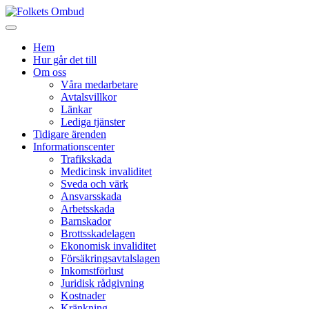
Hem
Hur går det till
Om oss
Våra medarbetare
Avtalsvillkor
Länkar
Lediga tjänster
Tidigare ärenden
Informationscenter
Trafikskada
Medicinsk invaliditet
Sveda och värk
Ansvarsskada
Arbetsskada
Barnskador
Brottsskadelagen
Ekonomisk invaliditet
Försäkringsavtalslagen
Inkomstförlust
Juridisk rådgivning
Kostnader
Kränkning