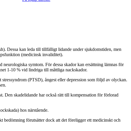
). Dessa kan leda till tillfälligt lidande under sjukdomstiden, men
psfunktion (medicinsk invaliditet).
nd neurologiska symtom. För dessa skador kan ersättning lämnas för
et 1-10 % vid lindriga till måttliga nackskador.
kt stressyndrom (PTSD), ångest eller depression som följd av olyckan.
sen.
t. Den skadelidande har också rätt till kompensation för förlorad
chockskada) hos närstående.
t bedömning förutsätter dock att det föreligger ett medicinskt och